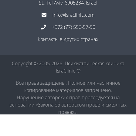
St., Tel Aviv, 6905234, Israel
info@israclinic.com
+972 (77) 556-57-90
Контакты в других странах
Copyright © 2005-2026. Психиатрическая клиника
IsraClinic ®
Все права защищены. Полное или частичное
копирование материалов запрещено.
Нарушение авторских прав преследуется на
основании «Закона об авторском праве и смежных
правах».
Политика в отношении обработки персональных
данных
|
Правила обработки персональных данных