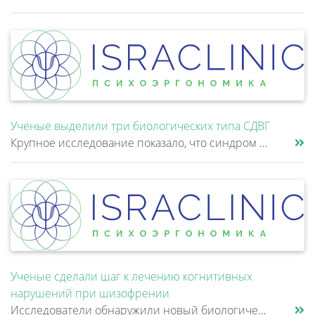
Ученые выделили три биологических типа СДВГ
Крупное исследование показало, что синдром дефицита внимания и гиперактивности (СДВГ) может включать не два, а три биоло......
Ученые сделали шаг к лечению когнитивных
нарушений при шизофрении
Исследователи обнаружили новый биологический механизм, который может быть связан с нарушением памяти и внимания при шизо......