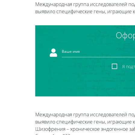
Международная группа исследователей по
выявило специфические гены, играющие 
Офор
Я под
Международная группа исследователей по
выявило специфические гены, играющие 
Шизофрения – хроническое эндогенное заб