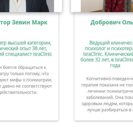
тор Зевин Марк
Добрович Оль
атр высшей категории,
Ведущий клиничес
ический опыт 38 лет,
психолог и психотер
й специалист IsraClinic
IsraClinic. Клиническ
более 32 лет, в IsraClini
года
 боятся обращаться к
атру только потому, что
Когнитивно-поведенч
вуют мифы о психиатрии,
терапия показана не то
 давно не соответствуют
лечении психиатриче
действительности.
заболеваний. Она пок
здоровым людям, которы
лучше разбираться в 