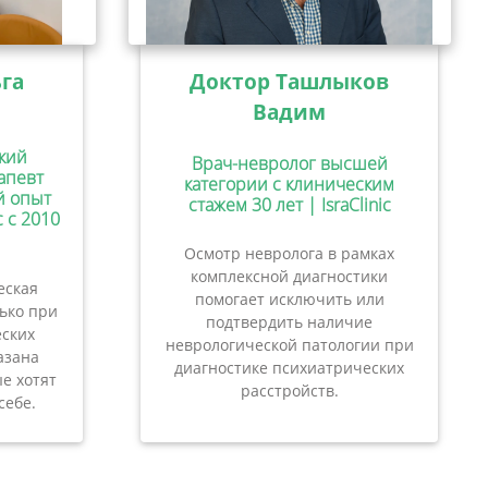
га
Доктор Ташлыков
Вадим
кий
Врач-невролог высшей
апевт
категории с клиническим
ий опыт
стажем 30 лет | IsraClinic
c с 2010
Осмотр невролога в рамках
комплексной диагностики
еская
помогает исключить или
лько при
подтвердить наличие
ских
неврологической патологии при
азана
диагностике психиатрических
е хотят
расстройств.
себе.