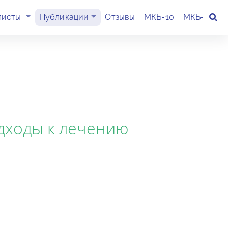
(current)
листы
Публикации
Отзывы
МКБ-10
МКБ-11
К
дходы к лечению