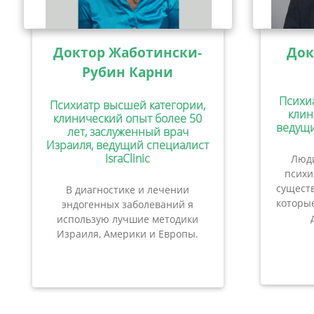
Доктор Жаботински-
Док
Рубин Карни
Психи
Психиатр высшей категории,
клин
клинический опыт более 50
ведущи
лет, заслуженный врач
Израиля, ведущий специалист
IsraClinic
Люди
психи
сущест
В диагностике и лечении
которые
эндогенных заболеваний я
использую лучшие методики
Израиля, Америки и Европы.