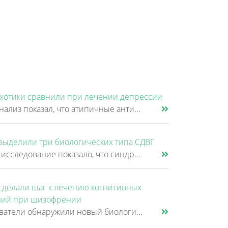
хотики сравнили при лечении депрессии
Новый анализ показал, что атипичные антипсихотики, которые иногда добавляют к антидепрессантам при большом депрессивном......
выделили три биологических типа СДВГ
Крупное исследование показало, что синдром дефицита внимания и гиперактивности (СДВГ) может включать не два, а три биоло......
сделали шаг к лечению когнитивных
ий при шизофрении
Исследователи обнаружили новый биологический механизм, который может быть связан с нарушением памяти и внимания при шизо......