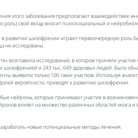
ия этого заболевания предполагают взаимодействие мн
ую роль) свой вклад вносит психосоциальный и нейробиол
ь в развитии шизофрении играют первоочередную роль бы
ца не исследованы.
» возглавила исследование, в котором приняли участие с
х шизофренией и 243 тыс. 649 здоровых людей. Было обн
нты выявили только 100 таких участков. Используя анали
 долей вероятности, приводят к развитию шизофрении.
бые нейроны, которые принимают участие в возникновени
ейронов влияет на множество различных областей мозга и 
разработать новые потенциальные методы лечения.