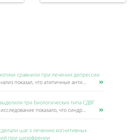
хотики сравнили при лечении депрессии
Новый анализ показал, что атипичные антипсихотики, которые иногда добавляют к антидепрессантам при большом депрессивном......
выделили три биологических типа СДВГ
Крупное исследование показало, что синдром дефицита внимания и гиперактивности (СДВГ) может включать не два, а три биоло......
сделали шаг к лечению когнитивных
ий при шизофрении