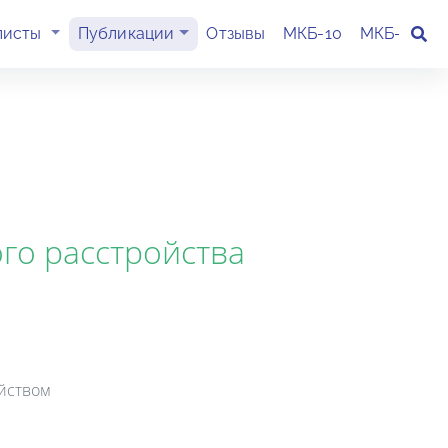
(current)
листы
Публикации
Отзывы
МКБ-10
МКБ-11
К
го расстройства
йством