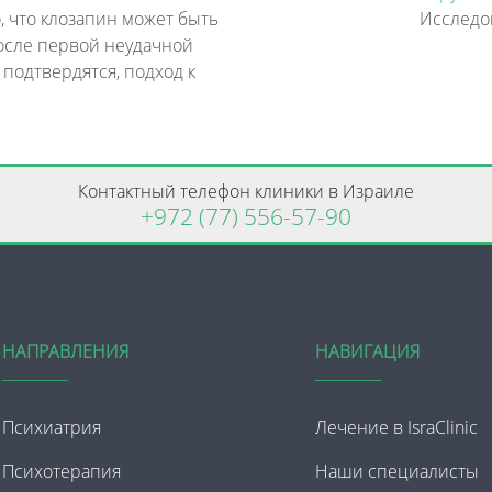
, что клозапин может быть
осле первой неудачной
 подтвердятся, подход к
Контактный телефон клиники в Израиле
+972 (77) 556-57-90
НАПРАВЛЕНИЯ
НАВИГАЦИЯ
Психиатрия
Лечение в IsraClinic
Психотерапия
Наши специалисты