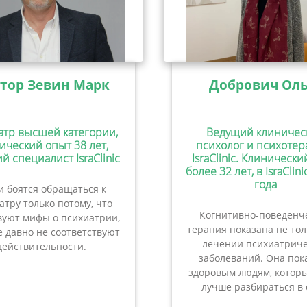
тор Зевин Марк
Добрович Оль
атр высшей категории,
Ведущий клиничес
ический опыт 38 лет,
психолог и психотер
й специалист IsraClinic
IsraClinic. Клиническ
более 32 лет, в IsraClini
года
 боятся обращаться к
атру только потому, что
Когнитивно-поведенч
вуют мифы о психиатрии,
терапия показана не то
 давно не соответствуют
лечении психиатриче
действительности.
заболеваний. Она пок
здоровым людям, которы
лучше разбираться в 