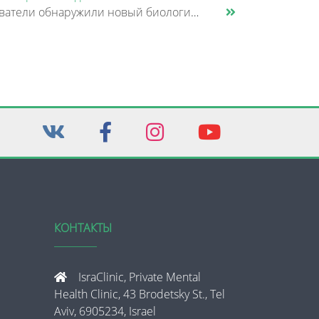
Исследователи обнаружили новый биологический механизм, который может быть связан с нарушением памяти и внимания при шизо......
КОНТАКТЫ
IsraClinic, Private Mental
Health Clinic, 43 Brodetsky St., Tel
Aviv, 6905234, Israel