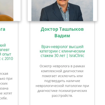
га
Доктор Ташлыков
Вадим
кий
Врач-невролог высшей
апевт
категории с клиническим
ий опыт
стажем 30 лет | IsraClinic
c с 2010
Осмотр невролога в рамках
комплексной диагностики
еская
помогает исключить или
лько при
подтвердить наличие
ских
неврологической патологии при
азана
диагностике психиатрических
е хотят
расстройств.
себе.