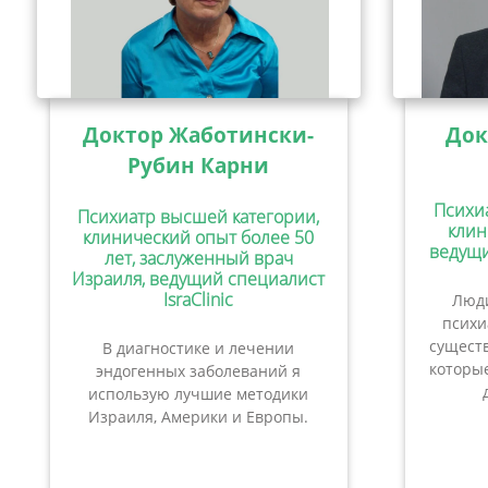
Доктор Жаботински-
Док
Рубин Карни
Психи
Психиатр высшей категории,
клин
клинический опыт более 50
ведущи
лет, заслуженный врач
Израиля, ведущий специалист
IsraClinic
Люди
психи
сущест
В диагностике и лечении
которые
эндогенных заболеваний я
использую лучшие методики
Израиля, Америки и Европы.