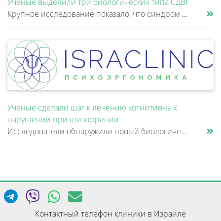
Ученые выделили три биологических типа СДВГ
Крупное исследование показало, что синдром дефицита внимания и гиперактивности (СДВГ) может включать не два, а три биоло......
Ученые сделали шаг к лечению когнитивных
нарушений при шизофрении
Исследователи обнаружили новый биологический механизм, который может быть связан с нарушением памяти и внимания при шизо......
Контактный телефон клиники в Израиле