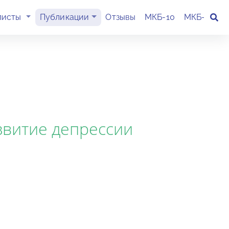
(current)
листы
Публикации
Отзывы
МКБ-10
МКБ-11
К
звитие депрессии