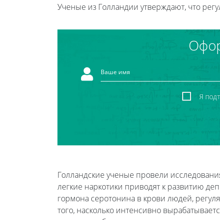
Ученые из Голландии утверждают, что рег
Офор
Я под
Голландские ученые провели исследования,
легкие наркотики приводят к развитию де
гормона серотонина в крови людей, регул
того, насколько интенсивно вырабатываетс