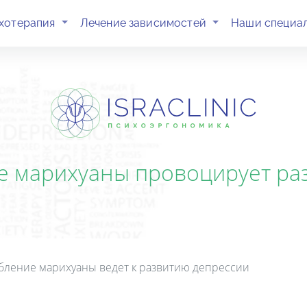
(current)
(current)
хотерапия
Лечение зависимостей
Наши специа
е марихуаны провоцирует ра
бление марихуаны ведет к развитию депрессии