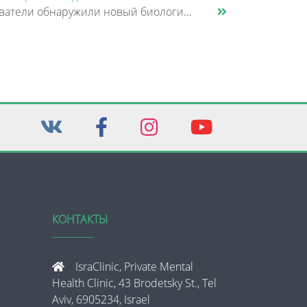
Исследователи обнаружили новый биологический механизм, который может быть связан с нарушением памяти и внимания при шизо......
КОНТАКТЫ
IsraClinic, Private Mental
Health Clinic, 43 Brodetsky St., Tel
Aviv, 6905234, Israel