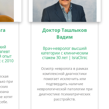
га
Доктор Ташлыков
Вадим
кий
Врач-невролог высшей
апевт
категории с клиническим
ий опыт
стажем 30 лет | IsraClinic
c с 2010
Осмотр невролога в рамках
комплексной диагностики
еская
помогает исключить или
лько при
подтвердить наличие
ских
неврологической патологии при
азана
диагностике психиатрических
е хотят
расстройств.
себе.