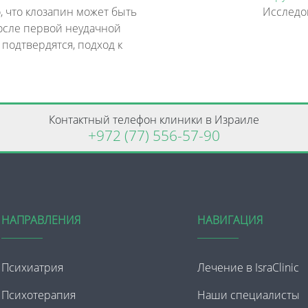
, что клозапин может быть
осле первой неудачной
 подтвердятся, подход к
Контактный телефон клиники в Израиле
+972 (77) 556-57-90
НАПРАВЛЕНИЯ
НАВИГАЦИЯ
Психиатрия
Лечение в IsraClinic
Психотерапия
Наши специалисты