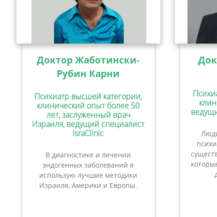
Доктор Жаботински-
Док
Рубин Карни
Психи
Психиатр высшей категории,
клин
клинический опыт более 50
ведущи
лет, заслуженный врач
Израиля, ведущий специалист
IsraClinic
Люди
психи
сущест
В диагностике и лечении
которые
эндогенных заболеваний я
использую лучшие методики
Израиля, Америки и Европы.