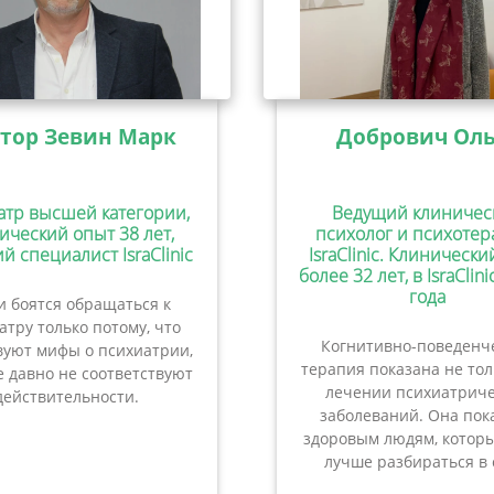
тор Зевин Марк
Добрович Оль
атр высшей категории,
Ведущий клиничес
ический опыт 38 лет,
психолог и психотер
й специалист IsraClinic
IsraClinic. Клиническ
более 32 лет, в IsraClini
года
 боятся обращаться к
атру только потому, что
Когнитивно-поведенч
вуют мифы о психиатрии,
терапия показана не то
 давно не соответствуют
лечении психиатриче
действительности.
заболеваний. Она пок
здоровым людям, которы
лучше разбираться в 