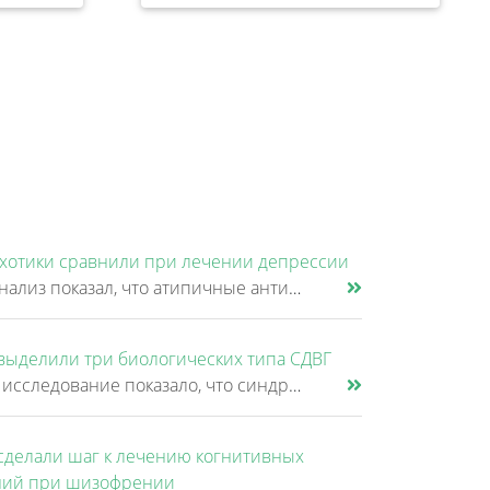
хотики сравнили при лечении депрессии
Новый анализ показал, что атипичные антипсихотики, которые иногда добавляют к антидепрессантам при большом депрессивном......
выделили три биологических типа СДВГ
Крупное исследование показало, что синдром дефицита внимания и гиперактивности (СДВГ) может включать не два, а три биоло......
сделали шаг к лечению когнитивных
ий при шизофрении