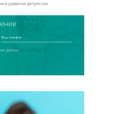
иск развития депрессии.
чение
ных данных.