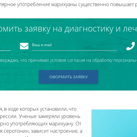
улярное употребление марихуаны существенно повышает р
мить заявку на диагностику и ле
тверждаю, что принимаю условия согласия на обработку персональ
ОФОРМИТЬ ЗАЯВКУ
 в ходе которых установили, что
прессии. Ученые замеряли уровень
ярно употребляющих марихуану. От
я серотонин, зависит настроение, а