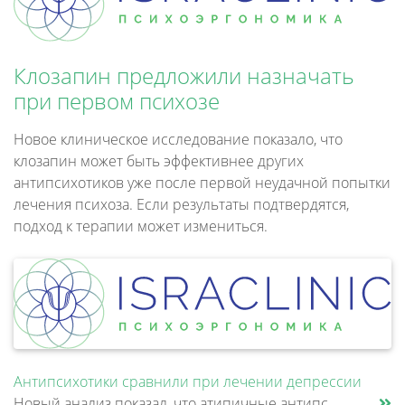
Клозапин предложили назначать
при первом психозе
Новое клиническое исследование показало, что
клозапин может быть эффективнее других
антипсихотиков уже после первой неудачной попытки
лечения психоза. Если результаты подтвердятся,
подход к терапии может измениться.
Антипсихотики сравнили при лечении депрессии
Новый анализ показал, что атипичные антипсихотики, которые иногда добавляют к антидепрессантам при большом депрессивном......