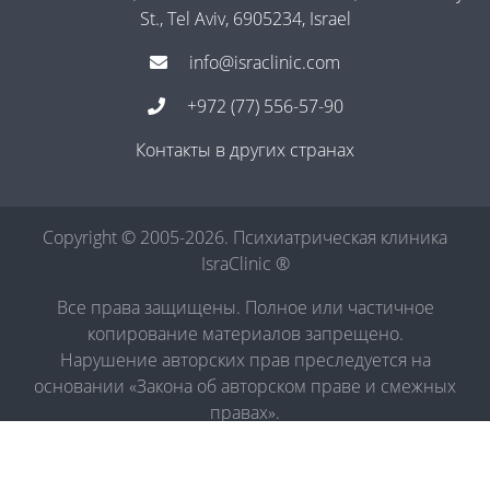
St., Tel Aviv, 6905234, Israel
info@israclinic.com
+972 (77) 556-57-90
Контакты в других странах
Copyright © 2005-2026. Психиатрическая клиника
IsraClinic ®
Все права защищены. Полное или частичное
копирование материалов запрещено.
Нарушение авторских прав преследуется на
основании «Закона об авторском праве и смежных
правах».
Политика в отношении обработки персональных
данных
|
Правила обработки персональных данных