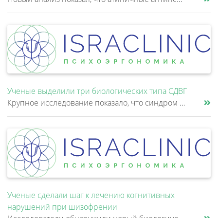
Ученые выделили три биологических типа СДВГ
Крупное исследование показало, что синдром дефицита внимания и гиперактивности (СДВГ) может включать не два, а три биоло......
Ученые сделали шаг к лечению когнитивных
нарушений при шизофрении