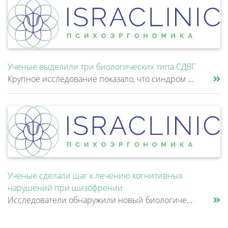
Ученые выделили три биологических типа СДВГ
Крупное исследование показало, что синдром дефицита внимания и гиперактивности (СДВГ) может включать не два, а три биоло......
Ученые сделали шаг к лечению когнитивных
нарушений при шизофрении
Исследователи обнаружили новый биологический механизм, который может быть связан с нарушением памяти и внимания при шизо......