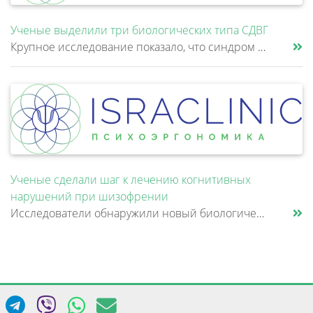
Ученые выделили три биологических типа СДВГ
Крупное исследование показало, что синдром дефицита внимания и гиперактивности (СДВГ) может включать не два, а три биоло......
Ученые сделали шаг к лечению когнитивных
нарушений при шизофрении
Исследователи обнаружили новый биологический механизм, который может быть связан с нарушением памяти и внимания при шизо......