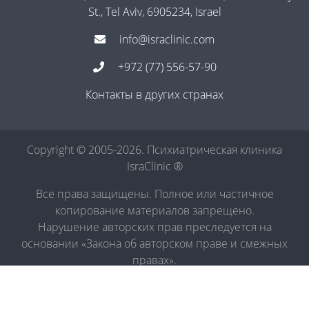
St., Tel Aviv, 6905234, Israel
info@israclinic.com
+972 (77) 556-57-90
Контакты в других странах
Copyright © 2005-2026. Психиатрическая клиника
IsraClinic ®
Все права защищены. Полное или частичное
копирование материалов запрещено.
Нарушение авторских прав преследуется на
основании «Закона об авторском праве и смежных
правах».
Политика в отношении обработки персональных
данных
|
Правила обработки персональных данных