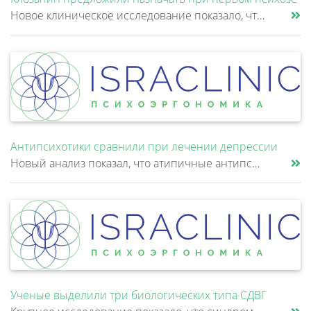
Новое клиническое исследование показало, что клозапин может быть эффективнее других антипсихотиков уже после первой неуд......
Антипсихотики сравнили при лечении депрессии
Новый анализ показал, что атипичные антипсихотики, которые иногда добавляют к антидепрессантам при большом депрессивном......
Ученые выделили три биологических типа СДВГ