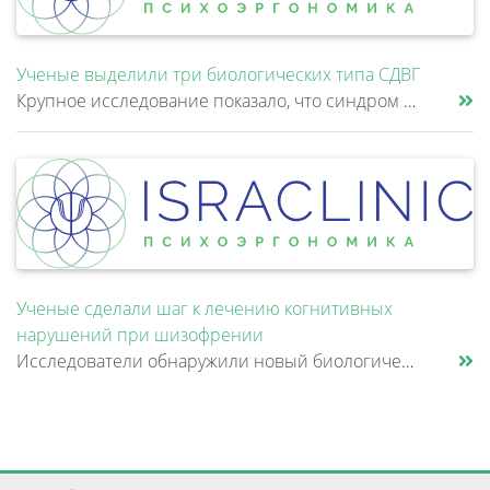
Ученые выделили три биологических типа СДВГ
Крупное исследование показало, что синдром дефицита внимания и гиперактивности (СДВГ) может включать не два, а три биоло......
Ученые сделали шаг к лечению когнитивных
нарушений при шизофрении
Исследователи обнаружили новый биологический механизм, который может быть связан с нарушением памяти и внимания при шизо......