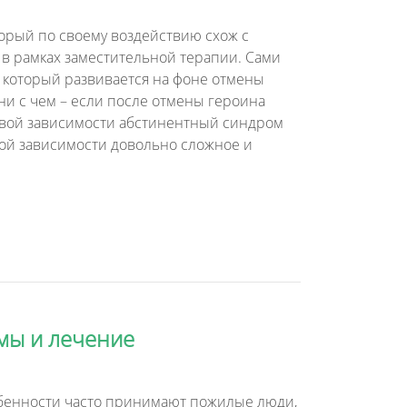
орый по своему воздействию схож с
 в рамках заместительной терапии. Сами
 который развивается на фоне отмены
ни с чем – если после отмены героина
оновой зависимости абстинентный синдром
ой зависимости довольно сложное и
мы и лечение
обенности часто принимают пожилые люди,