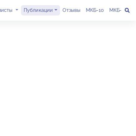
(current)
листы
Публикации
Отзывы
МКБ-10
МКБ-11
К