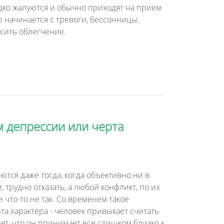
едко жалуются и обычно приходят на прием
р начинается с тревоги, бессонницы,
сить облегчение.
 депрессии или черта
тся даже тогда, когда объективно ни в
трудно отказать, а любой конфликт, по их
и что-то не так. Со временем такое
та характера - человек привыкает считать
т, что он принимает все слишком близко к