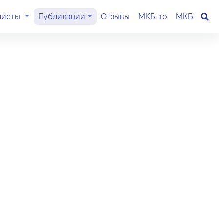
(current)
листы
Публикации
Отзывы
МКБ-10
МКБ-11
К