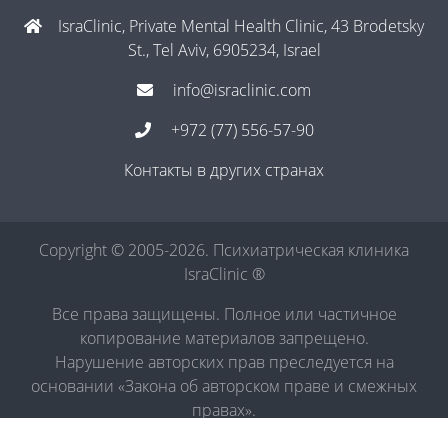
IsraClinic, Private Mental Health Clinic, 43 Brodetsky
St., Tel Aviv, 6905234, Israel
info@israclinic.com
+972 (77) 556-57-90
Контакты в других странах
Copyright © 2005-2026. Психиатрическая клиника
IsraClinic ®
Все права защищены. Полное или частичное
копирование материалов запрещено.
Нарушение авторских прав преследуется на
основании «Закона об авторском праве и смежных
правах».