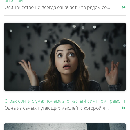
опасной
Одиночество не всегда означает, что рядом совсем нет людей. Многие продолжают работать, переписываться, разговаривать с......
Страх сойти с ума: почему это частый симптом тревоги
Одна из самых пугающих мыслей, с которой люди приходят к психиатру – это страх сойти с ума. Причем многие стесняются рас......