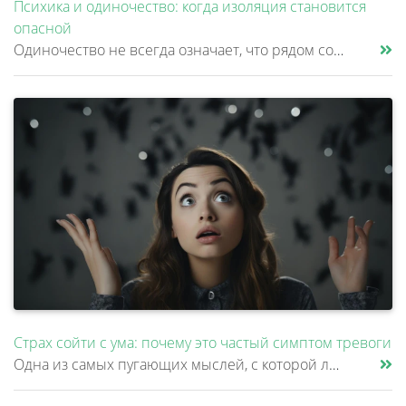
Психика и одиночество: когда изоляция становится
опасной
Одиночество не всегда означает, что рядом совсем нет людей. Многие продолжают работать, переписываться, разговаривать с......
Страх сойти с ума: почему это частый симптом тревоги
Одна из самых пугающих мыслей, с которой люди приходят к психиатру – это страх сойти с ума. Причем многие стесняются рас......