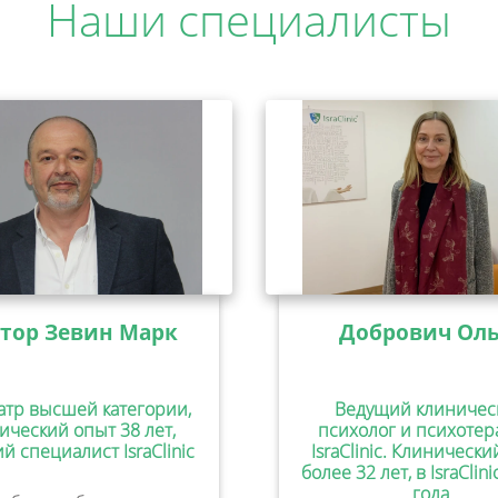
Наши специалисты
тор Зевин Марк
Добрович Оль
атр высшей категории,
Ведущий клиничес
ический опыт 38 лет,
психолог и психотер
й специалист IsraClinic
IsraClinic. Клиническ
более 32 лет, в IsraClini
года