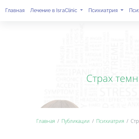
(current)
(current)
Главная
Лечение в IsraClinic
Психиатрия
Пси
Страх темн
Главная
Публикации
Психиатрия
Стр