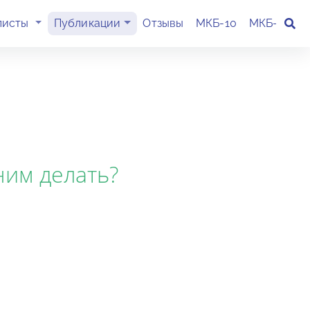
(current)
листы
Публикации
Отзывы
МКБ-10
МКБ-11
К
ним делать?