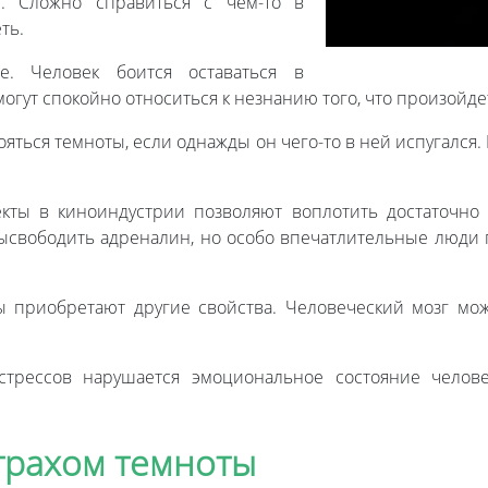
и. Сложно справиться с чем-то в
ть.
е. Человек боится оставаться в
огут спокойно относиться к незнанию того, что произойд
яться темноты, если однажды он чего-то в ней испугался
кты в киноиндустрии позволяют воплотить достаточно 
ысвободить адреналин, но особо впечатлительные люди
ы приобретают другие свойства. Человеческий мозг мо
стрессов нарушается эмоциональное состояние челов
трахом темноты