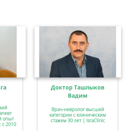
га
Доктор Ташлыков
Вадим
кий
Врач-невролог высшей
апевт
категории с клиническим
ий опыт
стажем 30 лет | IsraClinic
c с 2010