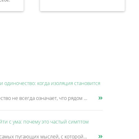
и одиночество: когда изоляция становится
Одиночество не всегда означает, что рядом совсем нет людей. Многие продолжают работать, переписываться, разговаривать с......
йти с ума: почему это частый симптом
Одна из самых пугающих мыслей, с которой люди приходят к психиатру – это страх сойти с ума. Причем многие стесняются рас......