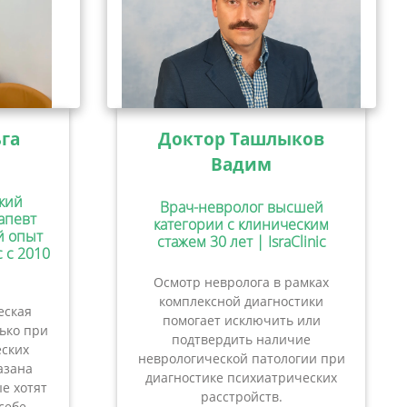
га
Доктор Ташлыков
Вадим
кий
Врач-невролог высшей
апевт
категории с клиническим
ий опыт
стажем 30 лет | IsraClinic
c с 2010
Осмотр невролога в рамках
комплексной диагностики
еская
помогает исключить или
лько при
подтвердить наличие
ских
неврологической патологии при
азана
диагностике психиатрических
е хотят
расстройств.
себе.