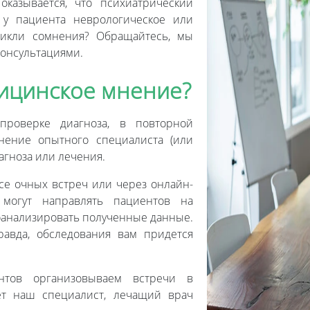
казывается, что психиатрический
 у пациента неврологическое или
зникли сомнения? Обращайтесь, мы
консультациями.
дицинское мнение?
 проверке диагноза, в повторной
мнение опытного специалиста (или
агноза или лечения.
се очных встреч или через онлайн-
могут направлять пациентов на
оанализировать полученные данные.
равда, обследования вам придется
тов организовываем встречи в
ует наш специалист, лечащий врач