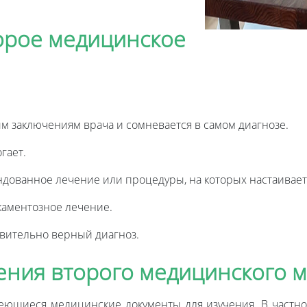
торое медицинское
м заключениям врача и сомневается в самом диагнозе.
гает.
ндованное лечение или процедуры, на которых настаивает
каментозное лечение.
ствительно верный диагноз.
ения второго медицинского 
еющиеся медицинские документы для изучения. В частно