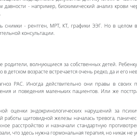
м давности - например, биохимический анализ крови чер
.
ь снимки - рентген, МРТ, КТ, графики ЭЭГ. Но в целом 
ительной консультации.
родители, волнующиеся за собственных детей. Ребенку 
о в детском возрасте встречается очень редко, да и его н
гноз РАС. Иногда действительно они правы в своих по
ния и поведения маленьких пациентов. Или же посттра
ой оценки эндокринологических нарушений за психич
й работы щитовидной железы началась тревога, паничес
жное расстройство и назначали стандартную противотр
али, что здесь нужна гормональная терапия, но никак не