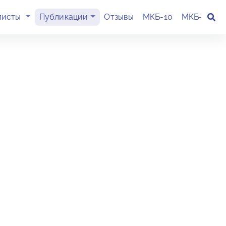
(current)
листы
Публикации
Отзывы
МКБ-10
МКБ-11
К