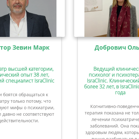
тор Зевин Марк
Добрович Оль
атр высшей категории,
Ведущий клиничес
ический опыт 38 лет,
психолог и психотер
й специалист IsraClinic
IsraClinic. Клиническ
более 32 лет, в IsraClini
года
 боятся обращаться к
атру только потому, что
Когнитивно-поведенч
вуют мифы о психиатрии,
терапия показана не то
 давно не соответствуют
лечении психиатриче
действительности.
заболеваний. Она пок
здоровым людям, которы
лучше разбираться в 