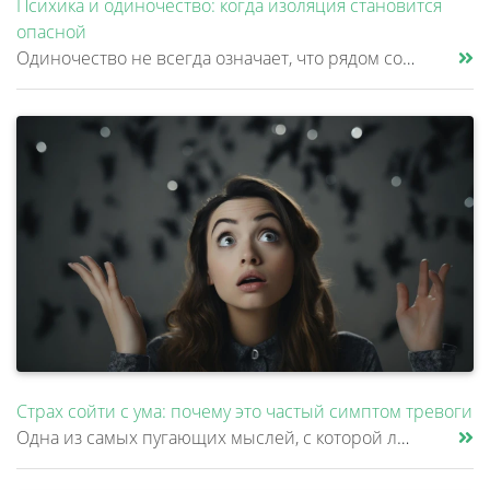
Психика и одиночество: когда изоляция становится
опасной
Одиночество не всегда означает, что рядом совсем нет людей. Многие продолжают работать, переписываться, разговаривать с......
Страх сойти с ума: почему это частый симптом тревоги
Одна из самых пугающих мыслей, с которой люди приходят к психиатру – это страх сойти с ума. Причем многие стесняются рас......