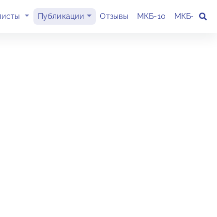
(current)
листы
Публикации
Отзывы
МКБ-10
МКБ-11
К