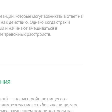
акции, которые могут возникать в ответ на
а к действию. Однако, когда страх и
ми и начинают вмешиваться в
ие тревожных расстройств.
ания
сть) — это расстройство пищевого
ержимое желание есть больше пищи, чем
аемое ощущением потери контроля над